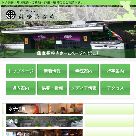
水子供養・年回法要・ご祈願・葬儀・納骨などご相談下さい。
トップページ
新着情報
寺院案内
行事案内
境内案内
供養・祈願
メディア情報
アクセス
水子供養
納 骨
修 行